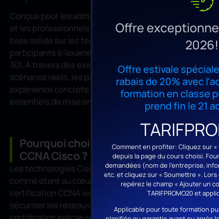
Conçue pour les administrateurs réseau en devenir
Offre exceptionnel
et les professionnels IT, cette formation fournit une
base solide sur les technologies Cisco et prépare les
2026!
participants à l’examen de certification CCNA 200-
301. À travers des exercices pratiques et des
Offre estivale spéciale
scénarios réels, les participants acquièrent une
rabais de 20% avec l'a
expérience concrète des outils et techniques
formation en classe pu
essentiels de mise en réseau.
prend fin le 21 
TARIFPR
Pourquoi choisir cette formation
Comment en profiter: Cliquez sur « P
CCNA Cisco ?
depuis la page du cours choisi. Fo
demandées (nom de l’entreprise, infor
Les technologies Cisco sont largement reconnues
etc. et cliquez sur « Soumettre ». Lor
comme étant au cœur des réseaux d’entreprise. La
repérez le champ « Ajouter un co
certification CCNA valide votre capacité à gérer et
TARIFPROMO20 et appliq
sécuriser les réseaux Cisco, en faisant une
Applicable pour toute formation pu
certification précieuse pour faire progresser votre
planifiée ou garantie avant ou après l