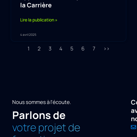
la Carrière
Lire la publication »
4 avril 2025
1
2
3
4
5
6
7
>>
C
Nous sommes à l'écoute.
a
Parlons de
n
votre projet de