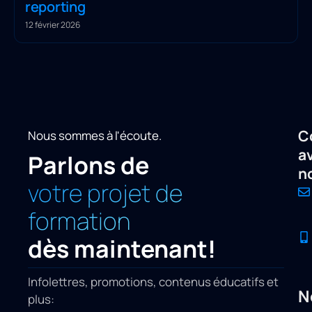
reporting
12 février 2026
C
Nous sommes à l'écoute.
a
Parlons de
n
votre projet de
formation
dès maintenant!
Infolettres, promotions, contenus éducatifs et
N
plus: