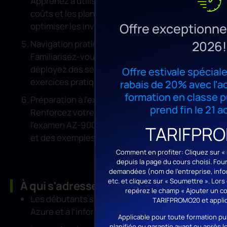
Apprenez à utiliser les outils de gestion des
coûts et les plans de support d’Azure pour
Offre exceptionnel
optimiser les investissements.
2026!
Navigation pratique sur Azure
Familiarisez-vous avec le portail Azure et
déployez des services de base grâce à des
Offre estivale spéciale
exercices pratiques.
rabais de 20% avec l'a
formation en classe pu
Préparation à l’examen
prend fin le 21 
Renforcez votre confiance pour réussir
l’examen AZ-900 grâce à des pratiques guidées
TARIFPR
et des exemples concrets.
Comment en profiter: Cliquez sur « P
depuis la page du cours choisi. Fo
demandées (nom de l’entreprise, infor
etc. et cliquez sur « Soumettre ». Lor
À qui s'adresse cette formation ?
repérez le champ « Ajouter un co
Les débutants souhaitant une introduction à
TARIFPROMO20 et appliq
Azure et à l’informatique en nuage
Applicable pour toute formation pu
planifiée ou garantie avant ou après l