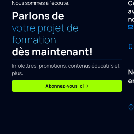
C
Nous sommes à l'écoute.
a
Parlons de
n
votre projet de
formation
dès maintenant!
Infolettres, promotions, contenus éducatifs et
N
plus:
e
Abonnez-vous ici