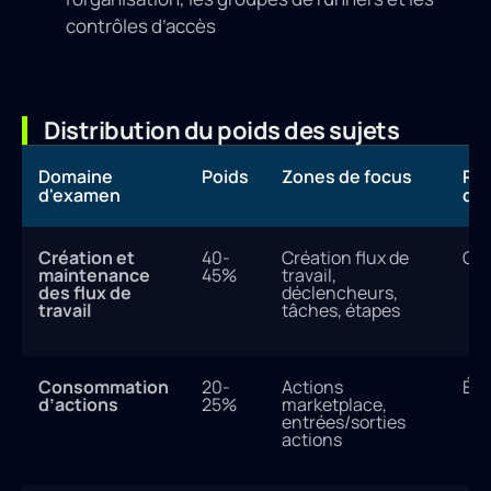
contrôles d’accès
Distribution du poids des sujets
Domaine
Poids
Zones de focus
Pri
d'examen
d'
Création et
40-
Création flux de
Cri
maintenance
45%
travail,
des flux de
déclencheurs,
travail
tâches, étapes
Consommation
20-
Actions
Éle
d’actions
25%
marketplace,
entrées/sorties
actions