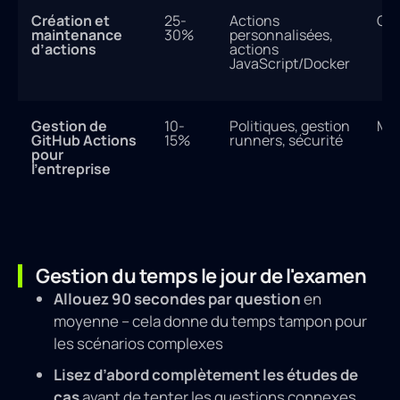
Création et
25-
Actions
Cri
maintenance
30%
personnalisées,
d’actions
actions
JavaScript/Docker
Gestion de
10-
Politiques, gestion
Mo
GitHub Actions
15%
runners, sécurité
pour
l’entreprise
Gestion du temps le jour de l'examen
Allouez 90 secondes par question
en
moyenne – cela donne du temps tampon pour
les scénarios complexes
Lisez d’abord complètement les études de
cas
avant de tenter les questions connexes