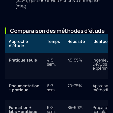
(34%), gestion GitHub Actions d’entreprise
(31%)
Comparaison des méthodes d'étude
Approche
Temps
Réussite
Idéal pour
d'étude
Pratique seule
4-5
45-55%
Ingénieurs
sem.
DevOps
expérimen
Documentation
6-7
70-75%
Apprenant
+ pratique
sem.
méthodiqu
Formation +
6-8
85-90%
Préparatio
labs + pratique
sem.
complète