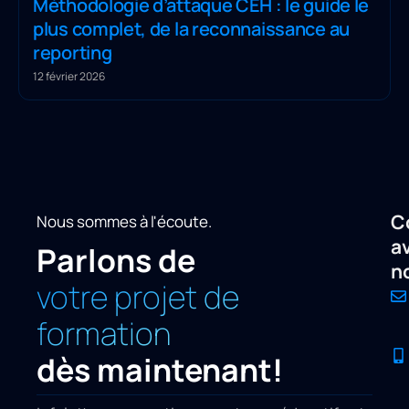
Méthodologie d’attaque CEH : le guide le
plus complet, de la reconnaissance au
reporting
12 février 2026
C
Nous sommes à l'écoute.
a
Parlons de
n
votre projet de
formation
dès maintenant!