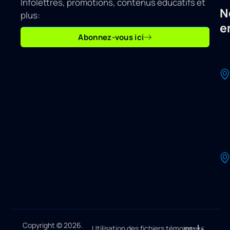
Infolettres, promotions, contenus éducatifs et
N
plus:
e
Abonnez-vous ici
Copyright © 2026.
Utilisation des fichiers témoins