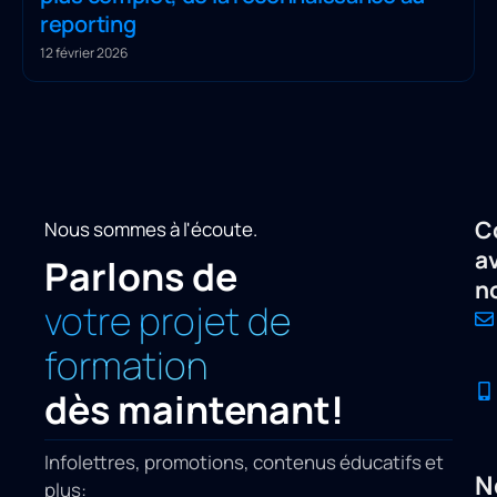
reporting
12 février 2026
C
Nous sommes à l'écoute.
a
Parlons de
n
votre projet de
formation
dès maintenant!
Infolettres, promotions, contenus éducatifs et
N
plus: