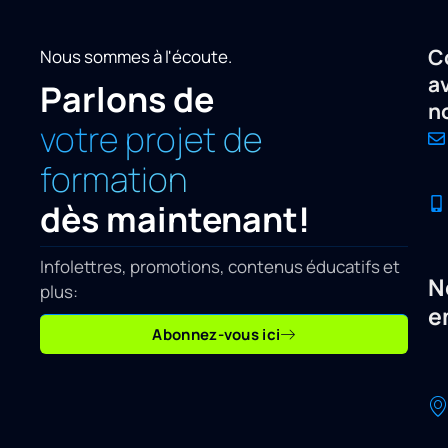
C
Nous sommes à l'écoute.
a
Parlons de
n
votre projet de
formation
dès maintenant!
Infolettres, promotions, contenus éducatifs et
N
plus:
e
Abonnez-vous ici